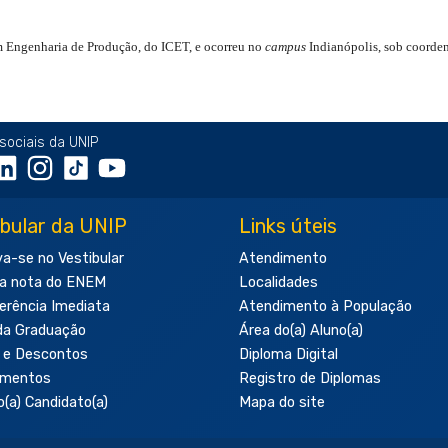
m Engenharia de Produção, do ICET, e ocorreu no
campus
Indianópolis, sob coorde
sociais da UNIP
ibular da UNIP
Links úteis
va-se no Vestibular
Atendimento
a nota do ENEM
Localidades
erência Imediata
Atendimento à População
da Graduação
Área do(a) Aluno(a)
 e Descontos
Diploma Digital
amentos
Registro de Diplomas
o(a) Candidato(a)
Mapa do site