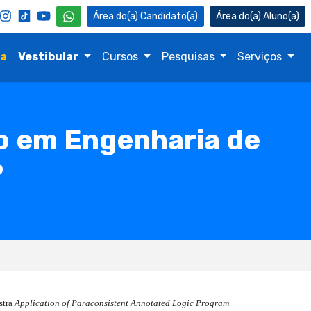
Candidato(a)
Aluno(a)
na
Vestibular
Cursos
Pesquisas
Serviços
o em Engenharia de
P
stra
Application of Paraconsistent Annotated Logic Program