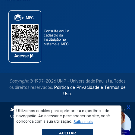
Copyright
© 1997-2026 UNIP - Universidade Paulista. Todos
os direitos reservados.
Política de Privacidade e Termos de
Uso.
X
Aviso Legal:
As imagens disponibilizadas neste site são de
Utilizamos cookies para aprimorar a experiência de
navegação. Ao acessar e permanecer no site, você
uso exclusivo institucional do Sistema de Ensino Objetivo e
concorda com a sua utilização.
Saiba mais
da Universidade Paulista – UNIP.
É proibida a reprodução, utilização, edição ou
ACEITAR