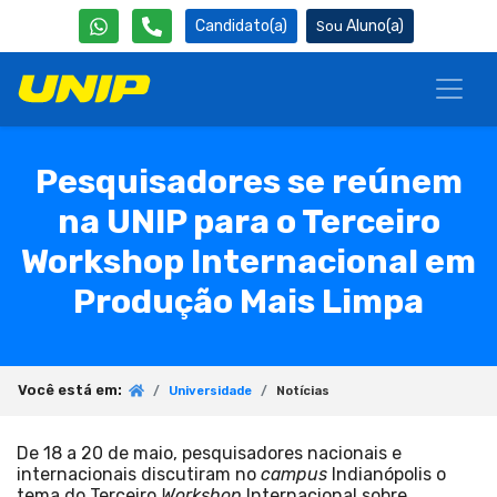
Candidato(a)
Aluno(a)
Pesquisadores se reúnem
na UNIP para o Terceiro
Workshop Internacional em
Produção Mais Limpa
Você está em:
Universidade
Notícias
De 18 a 20 de maio, pesquisadores nacionais e
internacionais discutiram no
campus
Indianópolis o
tema do Terceiro
Workshop
Internacional sobre