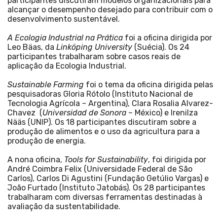
participantes discutiram modelos organizacionais para
alcançar o desempenho desejado para contribuir com o
desenvolvimento sustentável.
A Ecologia Industrial na Prática
foi a oficina dirigida por
Leo Bäas, da
Linköping University
(Suécia). Os 24
participantes trabalharam sobre casos reais de
aplicação da Ecologia Industrial.
Sustainable Farming
foi o tema da oficina dirigida pelas
pesquisadoras Gloria Rótolo (Instituto Nacional de
Tecnologia Agrícola – Argentina), Clara Rosalia Alvarez-
Chavez
(
Universidad de Sonora
– México) e Irenilza
Nääs (UNIP). Os 18 participantes discutiram sobre a
produção de alimentos e o uso da agricultura para a
produção de energia.
A nona oficina,
Tools for Sustainability
, foi dirigida por
André Coimbra Felix (Universidade Federal de São
Carlos), Carlos Di Agustini (Fundação Getúlio Vargas) e
João Furtado (Instituto Jatobás). Os 28 participantes
trabalharam com diversas ferramentas destinadas à
avaliação da sustentabilidade.