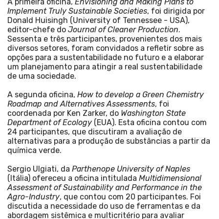
A primeira oficina,
Envisioning and Making Plans to
Implement Truly Sustainable Societies
, foi dirigida por
Donald Huisingh (University of Tennessee - USA),
editor-chefe do
Journal of Cleaner Production
.
Sessenta e três participantes, provenientes dos mais
diversos setores, foram convidados a refletir sobre as
opções para a sustentabilidade no futuro e a elaborar
um planejamento para atingir a real sustentabilidade
de uma sociedade.
A segunda oficina,
How to develop a Green Chemistry
Roadmap and Alternatives Assessments
, foi
coordenada por Ken Zarker, do
Washington State
Department of Ecology
(EUA).
Esta oficina contou com
24 participantes, que discutiram a avaliação de
alternativas para a produção de substâncias a partir da
química verde.
Sergio Ulgiati, da
Parthenope University of Naples
(Itália) ofereceu a oficina intitulada
Multidimensional
Assessment of Sustainability and Performance in the
Agro-Industry
, que contou com 20 participantes. Foi
discutida a necessidade do uso de ferramentas e da
abordagem sistêmica e multicritério para avaliar