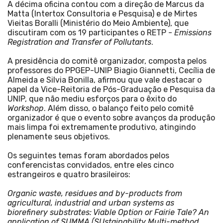
A décima oficina contou com a direção de Marcus da
Matta (Intertox Consultoria e Pesquisa) e de Mirtes
Vieitas Boralli (Ministério do Meio Ambiente), que
discutiram com os 19 participantes o RETP -
Emissions
Registration and Transfer of Pollutants
.
A presidência do comitê organizador, composta pelos
professores do PPGEP-UNIP Biagio Giannetti, Cecília de
Almeida e Silvia Bonilla, afirmou que vale destacar o
papel da Vice-Reitoria de Pós-Graduação e Pesquisa da
UNIP, que não mediu esforços para o êxito do
Workshop
. Além disso, o balanço feito pelo comitê
organizador é que o evento sobre avanços da produção
mais limpa foi extremamente produtivo, atingindo
plenamente seus objetivos.
Os seguintes temas foram abordados pelos
conferencistas convidados, entre eles cinco
estrangeiros e quatro brasileiros:
Organic waste, residues and by-products from
agricultural, industrial and urban systems as
biorefinery substrates: Viable Option or Fairie Tale? An
application of SUMMA (SUstainability Multi-method