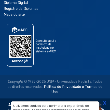
Diploma Digital
Registro de Diplomas
Mapa do site
Copyright
© 1997-2026 UNIP - Universidade Paulista. Todos
os direitos reservados.
Política de Privacidade e Termos de
Uso.
X
Aviso Legal:
As imagens disponibilizadas neste site são de
Utilizamos cookies para aprimorar a experiência de
navegação. Ao acessar e permanecer no site, você