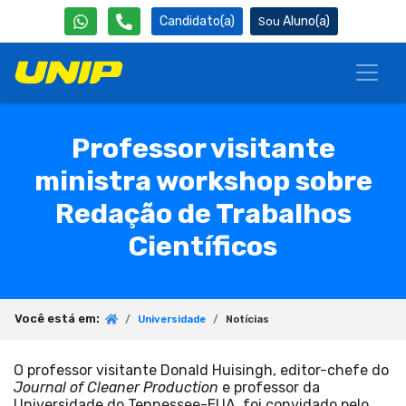
Candidato(a)
Aluno(a)
Professor visitante
ministra workshop sobre
Redação de Trabalhos
Científicos
Você está em:
Universidade
Notícias
O professor visitante Donald Huisingh, editor-chefe do
Journal of Cleaner Production
e professor da
Universidade do Tennessee-EUA, foi convidado pelo