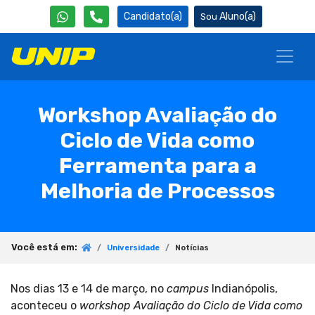
Candidato(a)
Aluno(a)
Workshop Avaliação do
Ciclo de Vida como
Ferramenta para a
Melhoria de Processos
Você está em:
Universidade
Notícias
Nos dias 13 e 14 de março, no
campus
Indianópolis,
aconteceu o
workshop Avaliação do Ciclo de Vida como