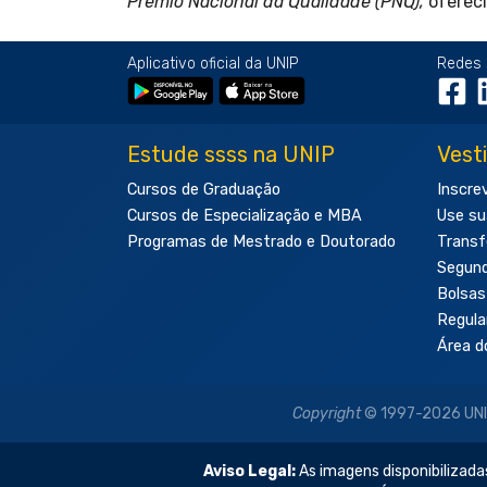
Prêmio Nacional da Qualidade (PNQ)
,
oferec
Aplicativo oficial da UNIP
Redes 
Estude ssss na UNIP
Vest
Cursos de Graduação
Inscre
Cursos de Especialização e MBA
Use su
Programas de Mestrado e Doutorado
Transf
Segun
Bolsas
Regul
Área d
Copyright
© 1997-2026 UNIP 
Aviso Legal:
As imagens disponibilizadas