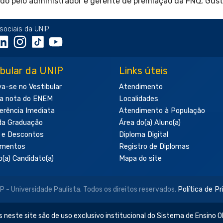
ido pelo administrador e gerente de premiação da FNQ, Gus
sociais da UNIP
ibular da UNIP
Links úteis
va-se no Vestibular
Atendimento
a nota do ENEM
Localidades
erência Imediata
Atendimento à População
da Graduação
Área do(a) Aluno(a)
 e Descontos
Diploma Digital
amentos
Registro de Diplomas
o(a) Candidato(a)
Mapa do site
- Universidade Paulista. Todos os direitos reservados.
Política de P
 neste site são de uso exclusivo institucional do Sistema de Ensino Ob