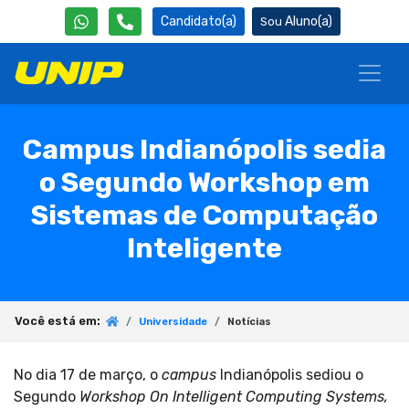
Candidato(a)
Aluno(a)
Campus Indianópolis sedia
o Segundo Workshop em
Sistemas de Computação
Inteligente
Você está em:
Universidade
Notícias
No dia 17 de março, o
campus
Indianópolis sediou o
Segundo
Workshop On Intelligent Computing Systems,