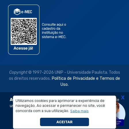
Copyright
© 1997-2026 UNIP - Universidade Paulista. Todos
os direitos reservados.
Política de Privacidade e Termos de
Uso.
X
Aviso Legal:
As imagens disponibilizadas neste site são de
Utilizamos cookies para aprimorar a experiência de
navegação. Ao acessar e permanecer no site, você
uso exclusivo institucional do Sistema de Ensino Objetivo e
concorda com a sua utilização.
Saiba mais
da Universidade Paulista – UNIP.
É proibida a reprodução, utilização, edição ou
ACEITAR
compartilhamento sem autorização prévia e expressa.