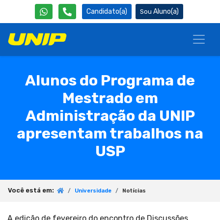
Candidato(a)
Aluno(a)
Alunos do Programa de
Mestrado em
Administração da UNIP
apresentam trabalhos na
USP
Você está em:
Universidade
Notícias
A edição de fevereiro do encontro de Discussões