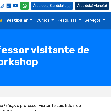
Candidato(a)
Aluno(a)
na
Vestibular
Cursos
Pesquisas
Serviços
ssor visitante de
workshop
orkshop
, o professor visitante Luís Eduardo