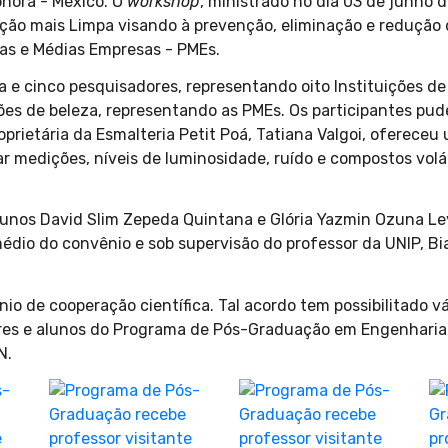
onora - México. O
workshop
, ministrado no dia 03 de junho 
ão mais Limpa visando à prevenção, eliminação e redução d
as e Médias Empresas - PMEs.
e cinco pesquisadores, representando oito Instituições de E
alões de beleza, representando as PMEs. Os participantes pud
oprietária da Esmalteria Petit Poá, Tatiana Valgoi, oferece
r medições, níveis de luminosidade, ruído e compostos volát
lunos David Slim Zepeda Quintana e Glória Yazmin Ozuna Le
édio do convênio e sob supervisão do professor da UNIP, Bia
io de cooperação científica. Tal acordo tem possibilitado 
ores e alunos do Programa de Pós-Graduação em Engenhari
N.