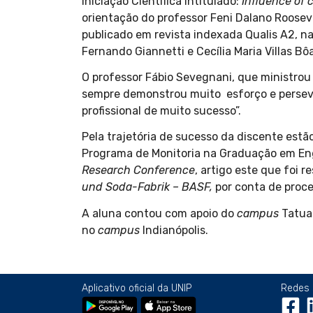
Iniciação Científica intitulado:
Influence of 
orientação do professor Feni Dalano Roosev
publicado em revista indexada Qualis A2, n
Fernando Giannetti e Cecília Maria Villas Bô
O professor Fábio Sevegnani, que ministrou 
sempre demonstrou muito
esforço e perse
profissional de muito sucesso”.
Pela trajetória de sucesso da discente est
Programa de Monitoria na Graduação em Eng
Research Conference
, artigo este que foi 
und Soda-Fabrik – BASF,
por conta de proce
A aluna contou com apoio do
campus
Tatuap
no
campus
Indianópolis.
Aplicativo oficial da UNIP
Redes 