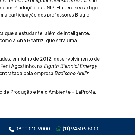
performance of lignocellulosic ethanol,
sob
a de Produção da UNIP. Ela terá seu artigo
m a participação dos professores Biagio
ta que a estudante, além de inteligente,
 como a Ana Beatriz, que será uma
dades, em julho de 2012; desenvolvimento de
 Feni Agostinho, na
Eighth
Biennial Emergy
a contratada pela empresa
Badische Anilin
o de Produção e Meio Ambiente – LaProMa,
0800 010 9000
(11) 94303-5000