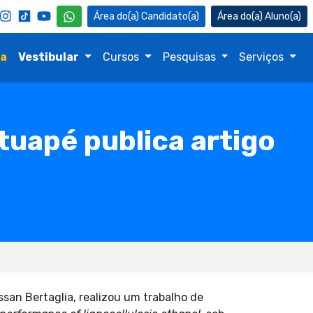
Candidato(a)
Aluno(a)
na
Vestibular
Cursos
Pesquisas
Serviços
tuapé publica artigo
san Bertaglia, realizou um trabalho de