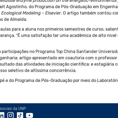
cellulase enzyme production on the energetic-evironmental 
elt Agostinho, do Programa de Pós-Graduação em Engenhari
a
Ecological Modeling – Elsevier
. O artigo também contou co
as de Almeida.
aulas para a aluna nos primeiros semestres de curso, salien
verança. “É uma satisfação ter uma acadêmica de alto nível
ão participações no Programa Top China Santander Universi
enharia; artigo apresentado em coautoria com o professor
resultado das atividades de iniciação científica; e estagiári
sso seletivo de altíssima concorrência.
é e do Programa de Pós-Graduação por meio do Laboratóri
sociais da UNIP