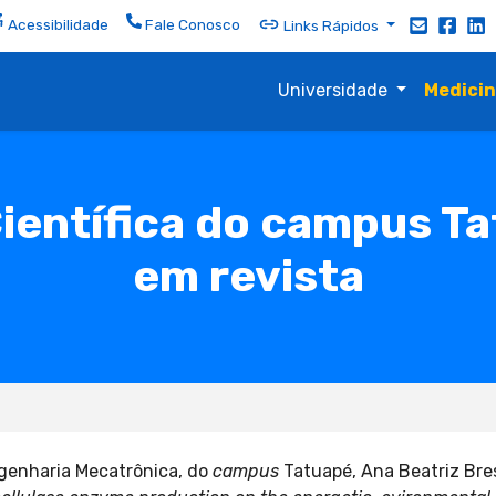
Acessibilidade
Fale Conosco
Links Rápidos
Universidade
Medici
Científica do campus Ta
em revista
genharia Mecatrônica, do
campus
Tatuapé, Ana Beatriz Bres