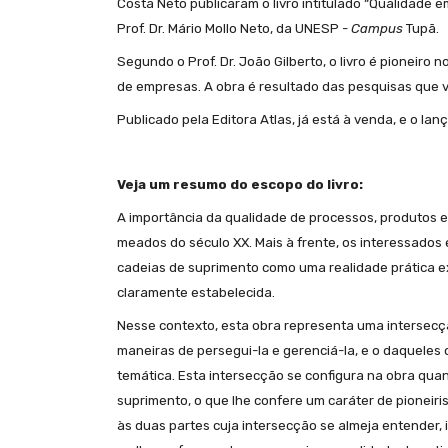
Costa Neto publicaram o livro intitulado “Qualidade
Prof. Dr. Mário Mollo Neto, da UNESP -
Campus
Tupã.
Segundo o Prof. Dr. João Gilberto, o livro é pioneir
de empresas. A obra é resultado das pesquisas que
Publicado pela Editora Atlas, já está à venda,
e o lanç
Veja um resumo do escopo do livro:
A importância da qualidade de processos, produtos 
meados do século XX. Mais à frente, os interessado
cadeias de suprimento como uma realidade prática exi
claramente estabelecida.
Nesse contexto, esta obra representa uma intersecção
maneiras de persegui-la e gerenciá-la, e o daquele
temática. Esta intersecção se configura na obra qu
suprimento, o que lhe confere um caráter de pioneiri
às duas partes cuja intersecção se almeja entender, 