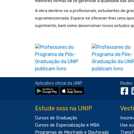
melhores formas de se gerenciar a qualidade das ati
A obra destina-se a profissionais, estudantes de g
supramencionada. Espera-se oferecer-lhes uma opor
suprimento, bem como desenvolver novos estudos que
Aplicativo oficial da UNIP
Redes 
Estude ssss na UNIP
Vest
Cursos de Graduação
Inscre
Cursos de Especialização e MBA
Use su
Programas de Mestrado e Doutorado
Transf