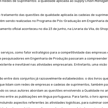
 em Redes de Suprimentos: a qualidade aplicada ao
Supply Chain Manage
o no tratamento das questões de qualidade aplicada às cadeias de supri
 vêm sendo realizadas no Programa de Pós-Graduação em Engenharia d
amento oficial aconteceu no dia 23 de junho, na Livraria da Vila, do Shop
e serviços, como fator estratégico para a competitividade das empresa
s e pesquisadores em Engenharia de Produção passaram a compreender 
stente e inevitável nas atividades empresariais. Entretanto, uma visão 
 entre dois conjuntos já razoavelmente estabelecidos: o dos livros que
s que lidam com redes de empresas e cadeias de suprimentos, também p
ando os seus autores abordam as questões envolvendo a Qualidade no a
smo entre as publicações em língua portuguesa. Para tanto, o livro apres
incluindo aspectos referentes às atividades logísticas, para culminar co