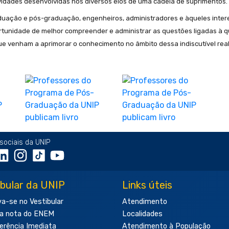
vidades desenvolvidas nos diversos elos de uma cadeia de suprimentos.
raduação e pós-graduação, engenheiros, administradores e àqueles inte
tunidade de melhor compreender e administrar as questões ligadas à 
 venham a aprimorar o conhecimento no âmbito dessa indiscutível real
sociais da UNIP
ibular da UNIP
Links úteis
va-se no Vestibular
Atendimento
a nota do ENEM
Localidades
erência Imediata
Atendimento à População