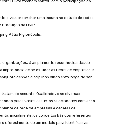
ment
”. O livro também contou com a participação do
mento e visa preencher uma lacuna no estudo de redes
e Produção da UNIP.
ping Pátio Higienópolis.
s e organizações, é amplamente reconhecida desde
a importância de se estudar as redes de empresas e
conjunta dessas disciplinas ainda está longe de ser
 tratam do assunto ‘Qualidade’, e as diversas
assando pelos vários assuntos relacionados com essa
mbiente de rede de empresas e cadeias de
enta, inicialmente, os conceitos básicos referentes
m o oferecimento de um modelo para identificar as