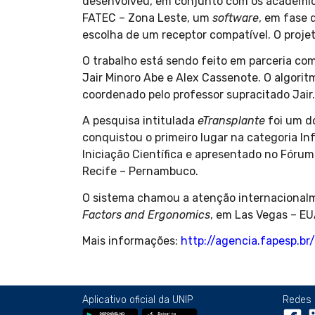
desenvolveu, em conjunto com os acadêmico
FATEC – Zona Leste, um
software
, em fase 
escolha de um receptor compatível. O proj
O trabalho está sendo feito em parceria c
Jair Minoro Abe e Alex Cassenote. O algorit
coordenado pelo professor supracitado Jair.
A pesquisa intitulada
eTransplante
foi um do
conquistou o primeiro lugar na categoria I
Iniciação Científica e apresentado no Fórum
Recife – Pernambuco.
O sistema chamou a atenção internacionalm
Factors and Ergonomics
, em Las Vegas – EU
Mais informações:
http://agencia.fapesp.
Aplicativo oficial da UNIP
Redes 