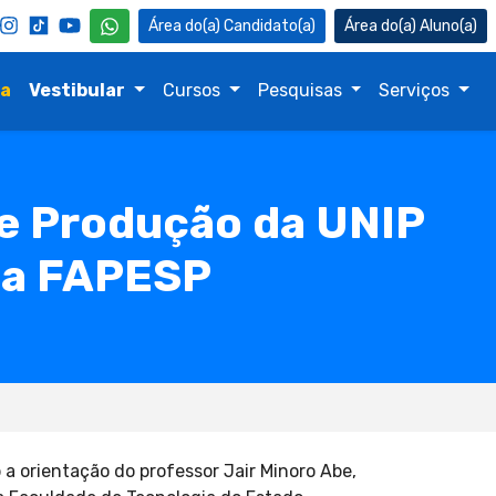
Candidato(a)
Aluno(a)
na
Vestibular
Cursos
Pesquisas
Serviços
e Produção da UNIP
 da FAPESP
a orientação do professor Jair Minoro Abe,