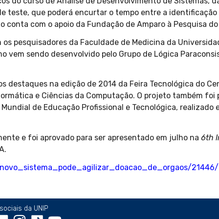
s do curso de Análise de Desenvolvimento de Sistemas, da
de teste, que poderá encurtar o tempo entre a identificação
eto conta com o apoio da Fundação de Amparo à Pesquisa do
om os pesquisadores da Faculdade de Medicina da Universid
mo vem sendo desenvolvido pelo Grupo de Lógica Paraconsiste
s destaques na edição de 2014 da Feira Tecnológica do Ce
nformática e Ciências da Computação. O projeto também foi
 Mundial de Educação Profissional e Tecnológica, realizado 
ente e foi aprovado para ser apresentado em julho na
6th 
A.
br/novo_sistema_pode_agilizar_doacao_de_orgaos/21446/
sociais da UNIP