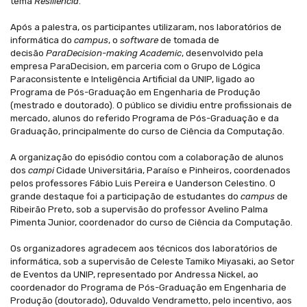
tema
Resiliência
.
Após a palestra, os participantes utilizaram, nos laboratórios de
informática do
campus
, o
software
de tomada de
decisão
ParaDecision-making Academic
, desenvolvido pela
empresa ParaDecision, em parceria com o Grupo de Lógica
Paraconsistente e Inteligência Artificial da UNIP, ligado ao
Programa de Pós-Graduação em Engenharia de Produção
(mestrado e doutorado). O público se dividiu entre profissionais de
mercado, alunos do referido Programa de Pós-Graduação e da
Graduação, principalmente do curso de Ciência da Computação.
A organização do episódio contou com a colaboração de alunos
dos
campi
Cidade Universitária, Paraíso e Pinheiros, coordenados
pelos professores Fábio Luis Pereira e Uanderson Celestino. O
grande destaque foi a participação de estudantes do
campus
de
Ribeirão Preto, sob a supervisão do professor Avelino Palma
Pimenta Junior, coordenador do curso de Ciência da Computação.
Os organizadores agradecem aos técnicos dos laboratórios de
informática, sob a supervisão de Celeste Tamiko Miyasaki, ao Setor
de Eventos da UNIP, representado por Andressa Nickel, ao
coordenador do Programa de Pós-Graduação em Engenharia de
Produção (doutorado), Oduvaldo Vendrametto, pelo incentivo, aos