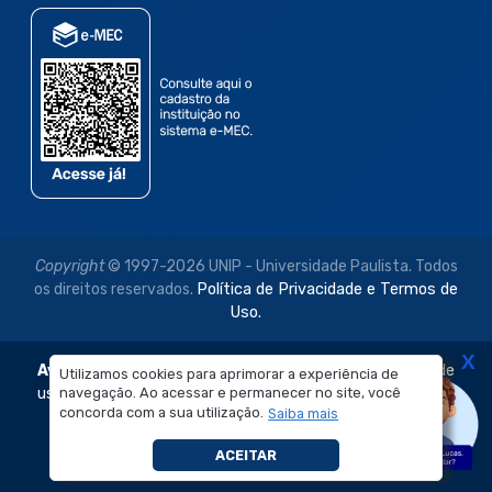
Copyright
© 1997-2026 UNIP - Universidade Paulista. Todos
os direitos reservados.
Política de Privacidade e Termos de
Uso.
X
Aviso Legal:
As imagens disponibilizadas neste site são de
Utilizamos cookies para aprimorar a experiência de
navegação. Ao acessar e permanecer no site, você
uso exclusivo institucional do Sistema de Ensino Objetivo e
concorda com a sua utilização.
Saiba mais
da Universidade Paulista – UNIP.
É proibida a reprodução, utilização, edição ou
ACEITAR
compartilhamento sem autorização prévia e expressa.