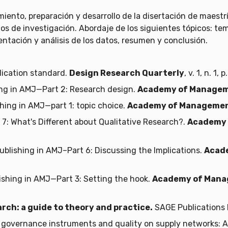
miento, preparación y desarrollo de la disertación de maest
tos de investigación. Abordaje de los siguientes tópicos: tem
ntación y análisis de los datos, resumen y conclusión.
lication standard.
Design Research Quarterly
, v. 1, n. 1,
ng in AMJ—Part 2: Research design.
Academy of Managem
hing in AMJ—part 1: topic choice.
Academy of Managemen
 7: What's Different about Qualitative Research?.
Academy 
lishing in AMJ–Part 6: Discussing the Implications.
Acad
shing in AMJ—Part 3: Setting the hook.
Academy of Mana
rch: a guide to theory and practice.
SAGE Publications 
 governance instruments and quality on supply networks: A 