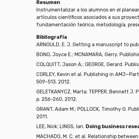
Resumen
Instrumentalizar a los alumnos en el planea
artículos científicos asociados a sus proyec
fundamentación teórica, metodología, prese
Bibliografía
ARNOULD, E. J. Getting a manuscript to pub
BONO, Joyce E.; MCNAMARA, Gerry. Publishi
COLQUITT, Jason A.; GEORGE, Gerard. Publis
CORLEY, Kevin et al. Publishing in AMJ—Part
509-513, 2012.
GELETKANYCZ, Marta; TEPPER, Bennett J. Pub
p. 256-260, 2012.
GRANT, Adam M.; POLLOCK, Timothy G. Publi
2011.
LEE, Nick; LINGS, Ian.
Doing business resea
MACHADO, M. C. et al. Relationship between