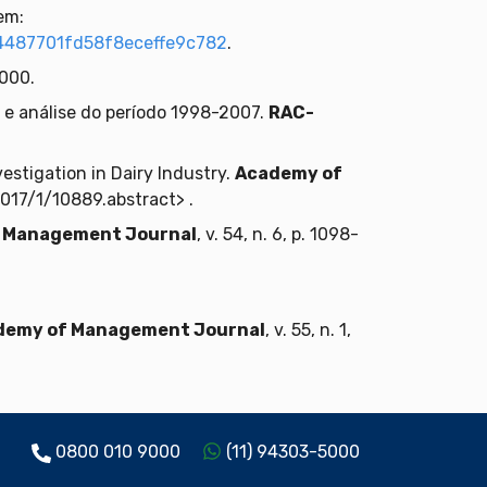
em:
4487701fd58f8eceffe9c782
.
2000.
o e análise do período 1998-2007.
RAC-
estigation in Dairy Industry.
Academy of
2017/1/10889.abstract> .
 Management Journal
, v. 54, n. 6, p. 1098-
demy of Management Journal
, v. 55, n. 1,
0800 010 9000
(11) 94303-5000