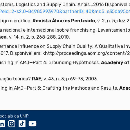
stems, Logistics and Supply Chain. Anais...2016 Disponível 
uri?eid=2-s2.0-84985993970&partnerID=40&md5=e35da95b
igo científico.
Revista Álvares Penteado
, v. 2, n. 5, dez 
ca nacional e internacional sobre franchising: Levantament
nea
, v. 14, n. 2, p. 268-288, 2010.
rnance Influence on Supply Chain Quality: A Qualitative Inv
n. 2017. Disponível em: <http://proceedings.aom.org/content/
lishing in AMJ—Part 4: Grounding Hypotheses.
Academy of
uição teórica?
RAE
, v. 43, n. 3, p.69-73, 2003.
ing in AMJ—Part 5: Crafting the Methods and Results.
Aca
sociais da UNIP