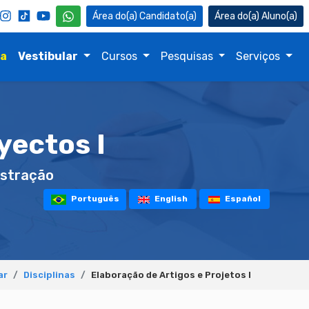
Candidato(a)
Aluno(a)
na
Vestibular
Cursos
Pesquisas
Serviços
yectos I
stração
Português
English
Español
ar
Disciplinas
Elaboração de Artigos e Projetos I