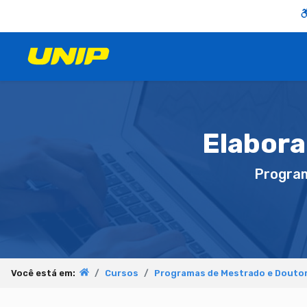
Elabora
Progra
Você está em:
Cursos
Programas de Mestrado e Douto