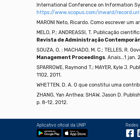
International Conference on Information Sy
https://www.scopus.com/inward/record.
MARONI Neto, Ricardo. Como escrever um art
MELO, P.; ANDREASSI, T. Publicação científi
Revista de Administração Contemporâ
SOUZA, O. ; MACHADO, M. C.; TELLES, R. Gove
Management Proceedings
. Anais...1 ja
SPARROWE, Raymond T.; MAYER, Kyle J. Pub
1102, 2011.
WHETTEN, D. A. O que constitui uma contrib
ZHANG, Yan Anthea; SHAW, Jason D. Publish
p. 8-12, 2012.
Aplicativo oficial da UNIP
Redes 