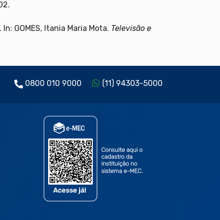
02.
 In: GOMES, Itania Maria Mota.
Televisão e
0800 010 9000
(11) 94303-5000