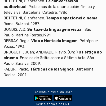
BETTETINI, Gianfranco.
La conversación
audiovisual
. Problemas de la enunciación filmica y
televisiva. Barcelona: Cátedra, 1986.
BETTETINI, Gianfranco.
Tempo e spazio nel cinema
.
Roma: Bulzoni, 1987.
DONDIS, A.D.
Sintaxe da linguagem visual
. São
Paulo: Martins Fontes,1991.
DEBRAY, Regis.
Vida e Morte da Imagem
. Petrópolis:
Vozes, 1993.
DROGUETT, Juan; ANDRADE, Flávio. (Org.)
O Feitiço do
cinema
. Ensaios de Griffe sobre a Sétima Arte. São
Paulo: Saraiva, 2009.
FABBRI, Paolo.
Tácticas de los Signos
. Barcelona:
Gedisa, 2001.
Aplicativo oficial da UNIP
Redes sociais da UNIP