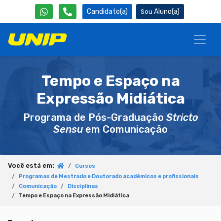
Candidato(a)
Aluno(a)
Tempo e Espaço na
Expressão Midiática
Programa de Pós-Graduação
Stricto
Sensu
em Comunicação
Você está em:
Cursos
Programas de Mestrado e Doutorado acadêmicos e profissionais
Comunicação
Disciplinas
Tempo e Espaço na Expressão Midiática