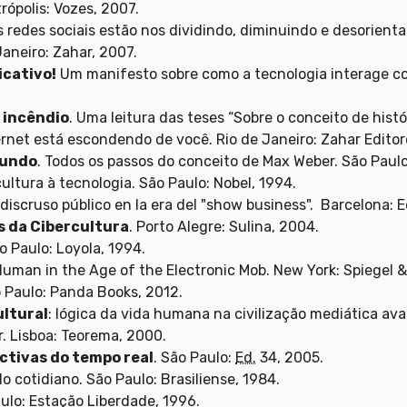
trópolis: Vozes, 2007.
as redes sociais estão nos dividindo, diminuindo e desorient
Janeiro: Zahar, 2007.
icativo!
Um manifesto sobre como a tecnologia interage com
 incêndio
. Uma leitura das teses “Sobre o conceito de histó
ternet está escondendo de você. Rio de Janeiro: Zahar Editor
mundo
. Todos os passos do conceito de Max Weber. São Paul
cultura à tecnologia. São Paulo: Nobel, 1994.
l discruso público en la era del "show business". Barcelona:
s da Cibercultura
. Porto Alegre: Sulina, 2004.
ão Paulo: Loyola, 1994.
Human in the Age of the Electronic Mob. New York: Spiegel 
 Paulo: Panda Books, 2012.
ultural
: lógica da vida humana na civilização mediática av
or. Lisboa: Teorema, 2000.
ectivas do tempo real
. São Paulo:
Ed.
34, 2005.
do cotidiano. São Paulo: Brasiliense, 1984.
aulo: Estação Liberdade, 1996.