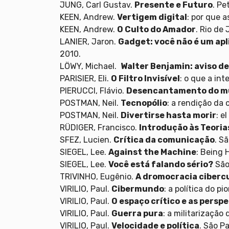
JUNG, Carl Gustav.
Presente e Futuro
. Pe
KEEN, Andrew.
Vertigem digital
: por que 
KEEN, Andrew.
O Culto do Amador
. Rio de 
LANIER, Jaron.
Gadget: você não é um apl
2010.
LÖWY, Michael.
Walter Benjamin: aviso de
PARISIER, Eli.
O Filtro Invisível
: o que a in
PIERUCCI, Flávio.
Desencantamento do 
POSTMAN, Neil.
Tecnopólio
: a rendição da 
POSTMAN, Neil.
Divertirse hasta morir
: e
RÜDIGER, Francisco.
Introdução às Teoria
SFEZ, Lucien.
Crítica da comunicação
. S
SIEGEL, Lee.
Against the Machine
: Being 
SIEGEL, Lee.
Você está falando sério?
São
TRIVINHO, Eugênio.
A dromocracia ciberc
VIRILIO, Paul.
Cibermundo
: a política do pi
VIRILIO, Paul.
O espaço crítico e as persp
VIRILIO, Paul.
Guerra pura
: a militarização 
VIRILIO, Paul.
Velocidade e política
. São P