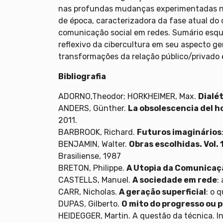
nas profundas mudanças experimentadas no
de época, caracterizadora da fase atual do
comunicação social em redes. Sumário esq
reflexivo da cibercultura em seu aspecto ge
transformações da relação público/privado e
Bibliografia
ADORNO,Theodor; HORKHEIMER, Max.
Dialé
ANDERS, Günther.
La obsolescencia del 
2011.
BARBROOK, Richard.
Futuros imaginários
BENJAMIN, Walter.
Obras escolhidas. Vol. 1
Brasiliense, 1987
BRETON, Philippe.
A Utopia da Comunicaç
CASTELLS, Manuel.
A sociedade em rede
:
CARR, Nicholas.
A geração superficial
: o 
DUPAS, Gilberto.
O mito do progresso ou 
HEIDEGGER, Martin. A questão da técnica. I