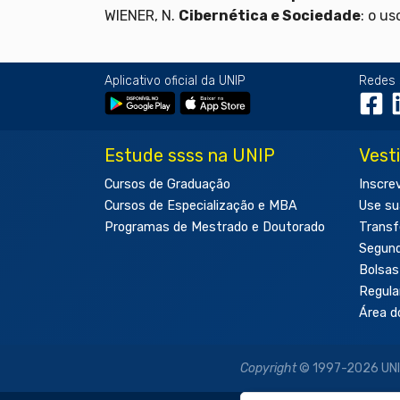
WIENER, N.
Cibernética e Sociedade
: o u
Aplicativo oficial da UNIP
Redes 
Estude ssss na UNIP
Vest
Cursos de Graduação
Inscre
Cursos de Especialização e MBA
Use su
Programas de Mestrado e Doutorado
Transf
Segun
Bolsas
Regul
Área d
Copyright
© 1997-2026 UNIP 