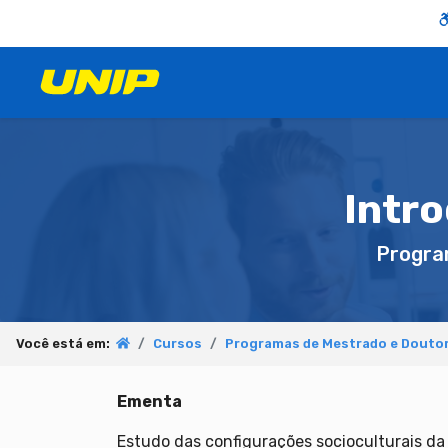
Intro
Progra
Você está em:
Cursos
Programas de Mestrado e Doutor
Ementa
Estudo das configurações socioculturais d