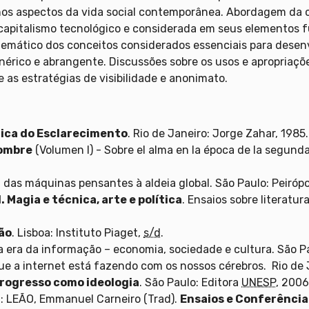
s aspectos da vida social contemporânea. Abordagem da c
 capitalismo tecnológico e considerada em seus elementos 
uemático dos conceitos considerados essenciais para dese
nérico e abrangente. Discussões sobre os usos e apropriaçõ
 as estratégias de visibilidade e anonimato.
tica do Esclarecimento
. Rio de Janeiro: Jorge Zahar, 1985.
hombre
(Volumen I) - Sobre el alma en la época de la segunda 
: das máquinas pensantes à aldeia global. São Paulo: Peirópo
. Magia e técnica, arte e política
. Ensaios sobre literatur
ão
. Lisboa: Instituto Piaget,
s/d
.
 a era da informação – economia, sociedade e cultura. São Pa
que a internet está fazendo com os nossos cérebros. Rio de J
progresso como ideologia
. São Paulo: Editora
UNESP
, 2006
n: LEÃO, Emmanuel Carneiro (Trad).
Ensaios e Conferência