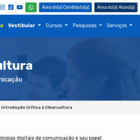
Candidato(a)
Aluno(a)
na
Vestibular
Cursos
Pesquisas
Serviços
ultura
icação
Introdução Crítica à Cibercultura
logias digitais de comunicação e seu papel