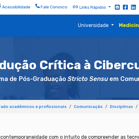
Acessibilidade
Fale Conosco
Links Rápidos
Universidade
Medici
dução Crítica à Ciberc
ma de Pós-Graduação
Stricto Sensu
em Comun
ado acadêmicos e profissionais
Comunicação
Disciplinas
a contemporaneidade com o intuito de compreender as tecno