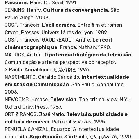
Passions
. Paris: Du Seuil, 1991.
JENKINS, Henry.
Cultura da convergência
. São
Paulo: Aleph, 2009.
JOST, Francois.
L’oeil caméra
. Entre film et roman.
Cryon: Presses. Universitáires de Lyon, 1989.
JOST, Francóis; GAUDREAULT, André.
Le récit
cinématographiq ue
. France: Nathan, 1990.
MATUCK, Arthur.
O potencial dialógico da televisão
.
Comunicação e arte na perspectiva do receptor.
S.Paulo: Annablume,
ECA/USP
, 1996.
NASCIMENTO, Geraldo Carlos do.
Intertextualidade
em Atos de Comunicação
. São Paulo: Annablume,
2006.
NEWCOMB, Horace.
Television
: The critical view. N.Y. :
Oxford Univ. Press, 1987.
ORTIZ RAMOS, José Mário.
Televisão, publicidade e
cultura de massa
. Petrópolis: Vozes, 1995.
PEÑUELA CANIZAL, Eduardo. A intertextualidade
conotada.
Significação
, São Paulo,
n.
9,
p.
63-76, 1990.