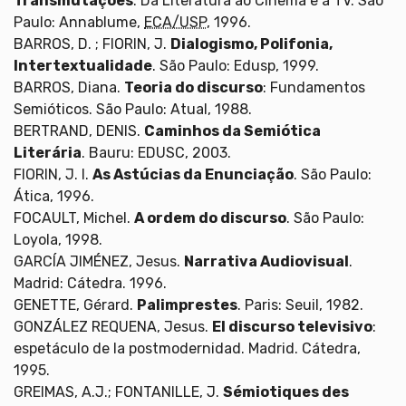
Transmutações
. Da Literatura ao Cinema e à TV. São
Paulo: Annablume,
ECA/USP
, 1996.
BARROS, D. ; FIORIN, J.
Dialogismo, Polifonia,
Intertextualidade
. São Paulo: Edusp, 1999.
BARROS, Diana.
Teoria do discurso
: Fundamentos
Semióticos. São Paulo: Atual, 1988.
BERTRAND, DENIS.
Caminhos da Semiótica
Literária
. Bauru: EDUSC, 2003.
FIORIN, J. l.
As Astúcias da Enunciação
. São Paulo:
Ática, 1996.
FOCAULT, Michel.
A ordem do discurso
. São Paulo:
Loyola, 1998.
GARCÍA JIMÉNEZ, Jesus.
Narrativa Audiovisual
.
Madrid: Cátedra. 1996.
GENETTE, Gérard.
Palimprestes
. Paris: Seuil, 1982.
GONZÁLEZ REQUENA, Jesus.
El discurso televisivo
:
espetáculo de la postmodernidad. Madrid. Cátedra,
1995.
GREIMAS, A.J.; FONTANILLE, J.
Sémiotiques des