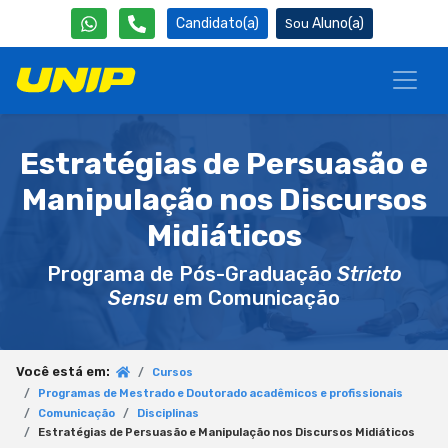
Candidato(a)
Aluno(a)
Estratégias de Persuasão e
Manipulação nos Discursos
Midiáticos
Programa de Pós-Graduação
Stricto
Sensu
em Comunicação
Você está em:
Cursos
Programas de Mestrado e Doutorado acadêmicos e profissionais
Comunicação
Disciplinas
Estratégias de Persuasão e Manipulação nos Discursos Midiáticos