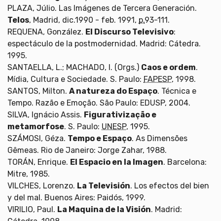
PLAZA, Júlio. Las Imágenes de Tercera Generación.
Telos
, Madrid, dic.1990 - feb. 1991,
p.
93-111.
REQUENA, González.
El Discurso Televisivo
:
espectáculo de la postmodernidad. Madrid: Cátedra.
1995.
SANTAELLA, L.; MACHADO, I. (Orgs.)
Caos e ordem
.
Mídia, Cultura e Sociedade. S. Paulo:
FAPESP
, 1998.
SANTOS, Milton.
A natureza do Espaço
. Técnica e
Tempo. Razão e Emoção. São Paulo: EDUSP, 2004.
SILVA, Ignácio Assis.
Figurativização e
metamorfose
. S. Paulo:
UNESP
, 1995.
SZÁMOSI, Géza.
Tempo e Espaço
. As Dimensões
Gêmeas. Rio de Janeiro: Jorge Zahar, 1988.
TORÁN, Enrique.
El Espacio en la Imagen
. Barcelona:
Mitre, 1985.
VILCHES, Lorenzo.
La Televisión
. Los efectos del bien
y del mal. Buenos Aires: Paidós, 1999.
VIRILIO, Paul.
La Maquina de la Visión
. Madrid: