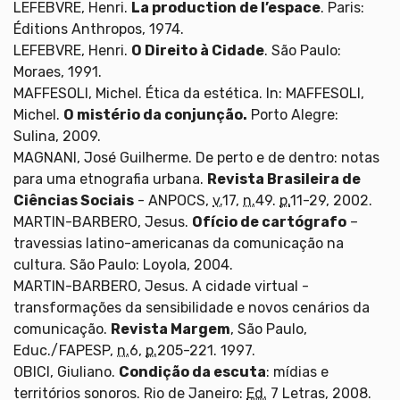
LEFEBVRE, Henri.
La production de l’espace
. Paris:
Éditions Anthropos, 1974.
LEFEBVRE, Henri.
O Direito à Cidade
. São Paulo:
Moraes, 1991.
MAFFESOLI, Michel. Ética da estética. In: MAFFESOLI,
Michel.
O mistério da conjunção.
Porto Alegre:
Sulina, 2009.
MAGNANI, José Guilherme. De perto e de dentro: notas
para uma etnografia urbana.
Revista Brasileira de
Ciências Sociais
- ANPOCS,
v.
17,
n.
49.
p.
11-29, 2002.
MARTIN-BARBERO, Jesus.
Ofício de cartógrafo
–
travessias latino-americanas da comunicação na
cultura. São Paulo: Loyola, 2004.
MARTIN-BARBERO, Jesus. A cidade virtual -
transformações da sensibilidade e novos cenários da
comunicação.
Revista Margem
, São Paulo,
Educ./FAPESP,
n.
6,
p.
205-221. 1997.
OBICI, Giuliano.
Condição da escuta
: mídias e
territórios sonoros. Rio de Janeiro:
Ed.
7 Letras, 2008.