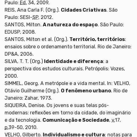
Paulo:
Ed.
34, 2009.
REIS, Ana Carla F. (Org.).
Cidades Criativas
. São
Paulo: SESI-
SP
, 2012.
SANTOS, Milton.
A natureza do espaço
. São Paulo:
EDUSP, 2008.
SANTOS, Milton et al. (Org.).
Território, territórios
:
ensaios sobre o ordenamento territorial. Rio de Janeiro:
DP&A, 2006.
SILVA, T. T. (Org.)
Identidade e diferença
: a
perspectiva dos estudos culturais. Petrópolis: Vozes,
2000.
SIMMEL, Georg. A metrópole e a vida mental. In: VELHO,
Otávio Guilherme (Org.).
O fenômeno urbano
. Rio de
Janeiro: Zahar, 1973.
SIQUEIRA, Denise. Os jovens e suas telas pós-
modernas: reflexões em torno da cidade, do imaginário
e da tecnologia.
Comunicação e Sociedade
,
v.
17,
p.
39-50, 2010.
VELHO, Gilberto.
Individualismo e cultura
: notas para