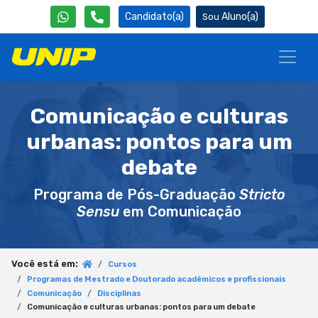
Candidato(a)
Aluno(a)
Comunicação e culturas
urbanas: pontos para um
debate
Programa de Pós-Graduação
Stricto
Sensu
em Comunicação
Você está em:
Cursos
Programas de Mestrado e Doutorado acadêmicos e profissionais
Comunicação
Disciplinas
Comunicação e culturas urbanas: pontos para um debate