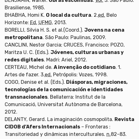
BENJAMIN, Walter.
Obras escolhidas
.
Vol.
3. São Paulo:
Brasiliense, 1985.
BHABHA, Homi K.
O local da cultura
. 2.
ed.
Belo
Horizonte:
Ed.
UFMG
, 2013.
BORELLI, Silvia H. S. et al.(Coord.).
Jovens na cena
metropolitana
. São Paulo: Paulinas, 2009.
CANCLINI, Nestor Garcia; CRUCES, Francisco; POZO,
Maritza U. C. (Eds.).
Jóvenes, culturas urbanas y
redes digitales
. Madri: Ariel, 2012.
CERTEAU, Michel de.
A invenção do cotidiano
. 1.
Artes de fazer. 3.
ed.
Petrópolis: Vozes, 1998.
COGO, Denise et al. (Eds.).
Diásporas, migraciones,
tecnologías de la comunicación e identidades
transnacionales
. Bellaterra: Institut de la
Comunicació, Universitat Autònoma de Barcelona,
2012.
DELANTY, Gerard. La imaginación cosmopolita.
Revista
CIDOB d’Afers Internacionals
– Fronteras :
Transitoriedad y dinâmicas interculturales.
n.
82-83.