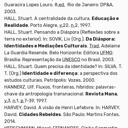
Guaracira Lopes Louro. 8.
ed.
Rio de Janeiro: DP&A,
2003.
HALL, Stuart. A centralidade da cultura.
Educação e
Realidade
, Porto Alegre,
v.
22,
n.
2, 1997.
HALL, Stuart. Pensando a Diáspora (Reflexões sobre a
terra no exterior). In: SOVIK, Liv (Org.).
Da Diáspora:
Identidades e Mediações Culturais
.
Trad.
Adelaine
La Guardia Resende. Belo Horizonte: Editora
UFMG
;
Brasília: Representação da
UNESCO
no Brasil, 2003.
HALL, Stuart. Quem precisa da identidade? In: SILVA, T.
T. (Org.)
Identidade e diferença
: a perspectiva dos
estudos culturais. Petrópolis: Vozes, 2000.
HANNERZ, Ulf. Fluxos, fronteiras, híbridos: palavras-
chave da antropologia transnacional.
Revista Mana
,
v.
3,
n.
1,
p.
7-39, 1997.
HARVEY, David. A visão de Henri Lefebvre. In: HARVEY,
David.
Cidades Rebeldes
. São Paulo: Martins Fontes,
2014.