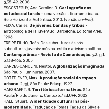
p.
35-49, 2008.
ESCOSTEGUY, Ana Carolina D.
Cartografia dos
estudos culturais
– uma versão latino-americana.
Belo Horizonte: Autêntica, 2010. (versão
on-line
).
FEIXA, Carles.
De jóvenes, bandas y tribus
-
antropología de la juventud. Barcelona: Editorial Ariel,
1996.
FREIRE FILHO, João. Das subculturas às pós-
subculturas juvenis: música, estilo e ativismo político.
Contemporânea – Revista de Comunicação
,
v.
3,
n.
1,
p.
138-166, 2005.
GARCIA-CANCLINI, Nestor.
A globalização imaginada
.
São Paulo: Iluminuras, 2007.
GOTTDIENER, Mark.
A produção social do espaço
urbano
. 2.
ed.
São Paulo: Edusp, 1997.
HAESBAERT, R.
Territórios alternativos
. São
Paulo/Rio de Janeiro: Contexto/
Ed.UFF
, 2002.
HALL, Stuart.
A identidade cultural na pós-
modernidade
. Tradução de Tomaz Tadeu da Silva e