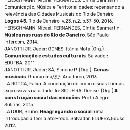
HERSCHMANN, Micael; FERNANDES, Cíntia Sanmartin.
Comunicação, Música e Territorialidades: repensando a
relevância das Cidades Musicais do Rio de Janeiro.
Logos 45
, Rio de Janeiro,
v.
23,
n.
2,
p.
37-50, 2016.
HERSCHMANN, Micael; FERNANDES, Cíntia Sanmartin.
Música nas ruas do Rio de Janeiro
. São Paulo:
Intercom, 2014.
JANOTTI JR. Jeder; GOMES, Itânia Mota (Org.).
Comunicação e estudos culturais
. Salvador:
EDUFBA, 2011.
JANOTTI JR, Jeder; SÁ, Simone P. (Org.).
Cenas
musicais
. Guararema/
SP
: Anadarco, 2013.
LA ROCCA, Fabio. A encenação do corpo e suas formas
expressivas na cidade. In: SIQUEIRA, Denise. (Org.)
A
construção social das emoções
. Porto Alegre:
Sulinas, 2015.
LATOUR, Bruno.
Reagregando o social
: uma
introdução à teoria ator-rede. Salvador: EDUFBA,Edusc,
2012.