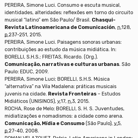
PEREIRA, Simone Luci. Consumo e escuta musical,
identidades, alteridades: reflexões em torno do circuito
musical “latino” em São Paulo/ Brasil.
Chasqui-
Revista Latinoamericana de Comunicación
,
n.
128,
p.
237-251, 2015.
PEREIRA, Simone Luci. Paisagens sonoras urbanas:
contribuições ao estudo da música midiática. In:
BORELLI, S.H.S.; FREITAS, Ricardo. (Org.).
Comunicação, narrativas e culturas urbanas
. São
Paulo: EDUC, 2009.
PEREIRA, Simone Luci; BORELLI, S.H.S. Música
“alternativa” na Vila Madalena: práticas musicais
juvenis na cidade.
Revista Fronteiras
– Estudos
Midiáticos (UNISINOS),
v.
17,
n.
3, 2015.
ROCHA, Rose de Melo; BORELLI, S. H. S. Juventudes,
midiatizações e nomadismos: a cidade como arena.
Comunicação, Mídia e Consumo
(São Paulo),
v.
5,
p.
27-40, 2008.