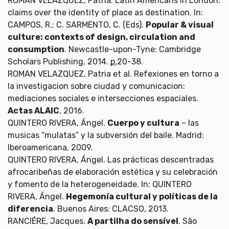
ROMAN VELAZQUEZ, Patria. Latin Americans in London:
claims over the identity of place as destination. In:
CAMPOS, R.; C. SARMENTO, C. (Eds).
Popular & visual
culture: contexts of design, circulation and
consumption
. Newcastle-upon-Tyne: Cambridge
Scholars Publishing, 2014.
p.
20-38.
ROMAN VELAZQUEZ, Patria et al. Refexiones en torno a
la investigacion sobre ciudad y comunicacion:
mediaciones sociales e intersecciones espaciales.
Actas ALAIC
, 2016.
QUINTERO RIVERA, Ángel.
Cuerpo y cultura
– las
musicas “mulatas” y la subversión del baile. Madrid:
Iberoamericana, 2009.
QUINTERO RIVERA, Ángel. Las prácticas descentradas
afrocaribeñas de elaboración estética y su celebración
y fomento de la heterogeneidade. In: QUINTERO
RIVERA, Ángel.
Hegemonía cultural y políticas de la
diferencia
. Buenos Aires: CLACSO, 2013.
RANCIÉRE, Jacques.
A partilha do sensível
. São