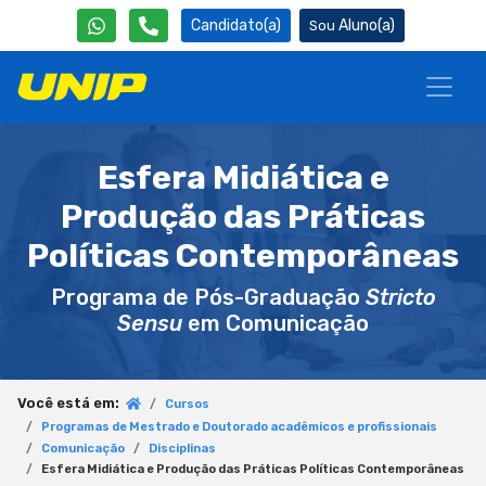
Candidato(a)
Aluno(a)
Esfera Midiática e
Produção das Práticas
Políticas Contemporâneas
Programa de Pós-Graduação
Stricto
Sensu
em Comunicação
Você está em:
Cursos
Programas de Mestrado e Doutorado acadêmicos e profissionais
Comunicação
Disciplinas
Esfera Midiática e Produção das Práticas Políticas Contemporâneas