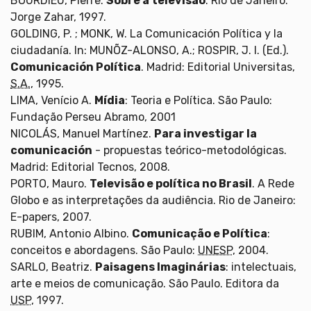
BOURDIEU, Pierre.
Sobre a televisão
. Rio de Janeiro:
Jorge Zahar, 1997.
GOLDING, P. ; MONK, W. La Comunicación Política y la
ciudadanía. In: MUNÕZ-ALONSO, A.; ROSPIR, J. I. (Ed.).
Comunicación Política
. Madrid: Editorial Universitas,
S.A.
, 1995.
LIMA, Venício A.
Mídia
: Teoria e Política. São Paulo:
Fundação Perseu Abramo, 2001
NICOLÁS, Manuel Martínez.
Para investigar la
comunicación
- propuestas teórico-metodológicas.
Madrid: Editorial Tecnos, 2008.
PORTO, Mauro.
Televisão e política no Brasil
. A Rede
Globo e as interpretações da audiência. Rio de Janeiro:
E-papers, 2007.
RUBIM, Antonio Albino.
Comunicação e Política
:
conceitos e abordagens. São Paulo:
UNESP
, 2004.
SARLO, Beatriz.
Paisagens Imaginárias
: intelectuais,
arte e meios de comunicação. São Paulo. Editora da
USP
, 1997.