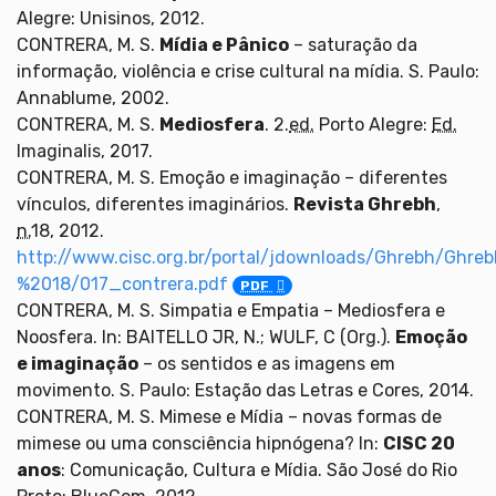
Alegre: Unisinos, 2012.
CONTRERA, M. S.
Mídia e Pânico
– saturação da
informação, violência e crise cultural na mídia. S. Paulo:
Annablume, 2002.
CONTRERA, M. S.
Mediosfera
. 2.
ed.
Porto Alegre:
Ed.
Imaginalis, 2017.
CONTRERA, M. S. Emoção e imaginação – diferentes
vínculos, diferentes imaginários.
Revista Ghrebh
,
n.
18, 2012.
http://www.cisc.org.br/portal/jdownloads/Ghrebh/Ghreb
%2018/017_contrera.pdf
PDF
CONTRERA, M. S. Simpatia e Empatia – Mediosfera e
Noosfera. In: BAITELLO JR, N.; WULF, C (Org.).
Emoção
e imaginação
– os sentidos e as imagens em
movimento. S. Paulo: Estação das Letras e Cores, 2014.
CONTRERA, M. S. Mimese e Mídia – novas formas de
mimese ou uma consciência hipnógena? In:
CISC 20
anos
: Comunicação, Cultura e Mídia. São José do Rio