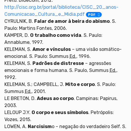
Preto: BlueCom, 2012.
http://cisc.org.br/portal/biblioteca/CISC_20_anos-
Comunicacao_Cultura_e_Midia.pdf
PDF
CYRULNIK, B.
Falar de amor à beira do abismo
. S.
Paulo: Martins Fontes, 2006.
KAMPER, D.
O trabalho como vida
. S. Paulo:
Annablume, 1997.
KELEMAN, S.
Amor e vínculos
– uma visão somático-
emocional. S. Paulo: Summus
Ed.
, 1996.
KELEMAN, S.
Padrões de distresse
– agressões
emocionais e forma humana. S. Paulo, Summus
Ed.
,
1992.
KELEMAN, S.; CAMPBELL, J.
Mito e corpo
. S. Paulo:
Summus
Ed.
, 2001.
LE BRETON, D.
Adeus ao corpo
. Campinas: Papirus,
2003.
LELOUP J.Y.
O corpo e seus símbolos
. Petrópolis:
Vozes, 2015.
LOWEN, A.
Narcisism
o – negação do verdadeiro Self. S.