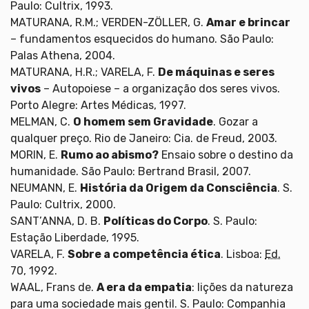
Paulo: Cultrix, 1993.
MATURANA, R.M.; VERDEN-ZÖLLER, G.
Amar e brincar
– fundamentos esquecidos do humano. São Paulo:
Palas Athena, 2004.
MATURANA, H.R.; VARELA, F.
De máquinas e seres
vivos
– Autopoiese – a organização dos seres vivos.
Porto Alegre: Artes Médicas, 1997.
MELMAN, C.
O homem sem Gravidade
. Gozar a
qualquer preço. Rio de Janeiro: Cia. de Freud, 2003.
MORIN, E.
Rumo ao abismo?
Ensaio sobre o destino da
humanidade. São Paulo: Bertrand Brasil, 2007.
NEUMANN, E.
História da Origem da Consciência
. S.
Paulo: Cultrix, 2000.
SANT’ANNA, D. B.
Políticas do Corpo
. S. Paulo:
Estação Liberdade, 1995.
VARELA, F.
Sobre a competência ética
. Lisboa:
Ed.
70, 1992.
WAAL, Frans de.
A era da empatia
: lições da natureza
para uma sociedade mais gentil. S. Paulo: Companhia