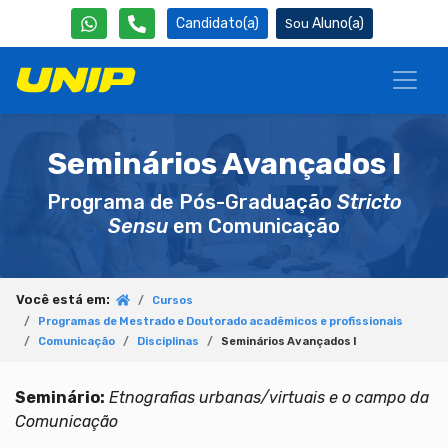
Candidato(a)
Aluno(a)
Seminários Avançados I
Programa de Pós-Graduação
Stricto
Sensu
em Comunicação
Você está em:
Cursos
Programas de Mestrado e Doutorado acadêmicos e profissionais
Comunicação
Disciplinas
Seminários Avançados I
Seminário:
Etnografias urbanas/virtuais e o campo da
Comunicação