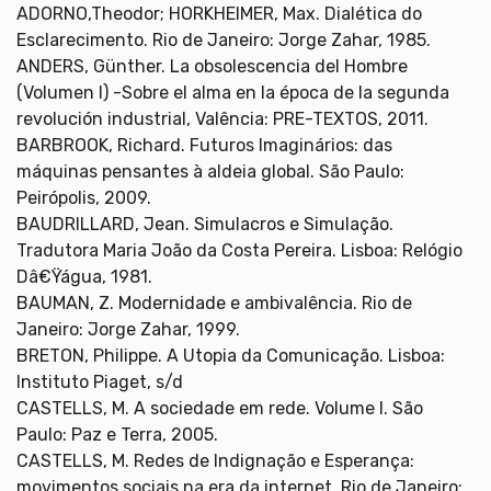
ADORNO,Theodor; HORKHEIMER, Max. Dialética do
Esclarecimento. Rio de Janeiro: Jorge Zahar, 1985.
ANDERS, Günther. La obsolescencia del Hombre
(Volumen I) -Sobre el alma en la época de la segunda
revolución industrial, Valência: PRE-TEXTOS, 2011.
BARBROOK, Richard. Futuros Imaginários: das
máquinas pensantes à aldeia global. São Paulo:
Peirópolis, 2009.
BAUDRILLARD, Jean. Simulacros e Simulação.
Tradutora Maria João da Costa Pereira. Lisboa: Relógio
Dâ€Ÿágua, 1981.
BAUMAN, Z. Modernidade e ambivalência. Rio de
Janeiro: Jorge Zahar, 1999.
BRETON, Philippe. A Utopia da Comunicação. Lisboa:
Instituto Piaget, s/d
CASTELLS, M. A sociedade em rede. Volume I. São
Paulo: Paz e Terra, 2005.
CASTELLS, M. Redes de Indignação e Esperança:
movimentos sociais na era da internet. Rio de Janeiro: