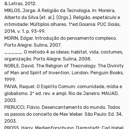
& Letras, 2012.
MIKLOS, Jorge. A Religião da Tecnologia. In: Moreira,
Alberto da Silva (et. al.). (Orgs.). Religião, espetáculo e
intimidade: Múltiplos olhares. 1ªed.Goiania: PUC Goiás,
2014, v. 1, p. 93-99.
MORIN, Edgar. Introdução do pensamento complexo.
Porto Alegre: Sulina, 2007.
_____. O método 4 as ideias: habitat, vida, costumes,
organização. Porto Alegre: Sulina, 2008.
NOBLE, David. The Religion of Thecnology. The Divinity
of Man and Spirit of Invention. London: Penguin Books,
1999.
PAIVA, Raquel. O Espírito Comum: comunidade, mídia e
globalismo. 2ª ed. rev. e ampl. Rio de Janeiro: MAUAD,
2003.
PIERUCCI, Flávio. Desencantamento do mundo. Todos
os passos do conceito de Max Weber. São Paulo: Ed. 34,
2003.
PROSS, Harry. Medienforschung. Darmstadt: Carl Habel,