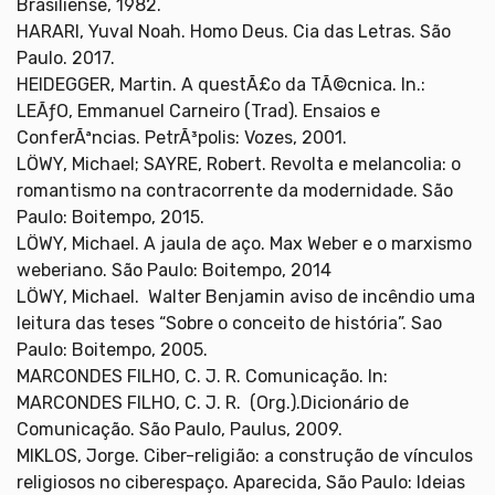
Brasiliense, 1982.
HARARI, Yuval Noah. Homo Deus. Cia das Letras. São
Paulo. 2017.
HEIDEGGER, Martin. A questÃ£o da TÃ©cnica. In.:
LEÃƒO, Emmanuel Carneiro (Trad). Ensaios e
ConferÃªncias. PetrÃ³polis: Vozes, 2001.
LÖWY, Michael; SAYRE, Robert. Revolta e melancolia: o
romantismo na contracorrente da modernidade. São
Paulo: Boitempo, 2015.
LÖWY, Michael. A jaula de aço. Max Weber e o marxismo
weberiano. São Paulo: Boitempo, 2014
LÖWY, Michael. Walter Benjamin aviso de incêndio uma
leitura das teses “Sobre o conceito de história”. Sao
Paulo: Boitempo, 2005.
MARCONDES FILHO, C. J. R. Comunicação. In:
MARCONDES FILHO, C. J. R. (Org.).Dicionário de
Comunicação. São Paulo, Paulus, 2009.
MIKLOS, Jorge. Ciber-religião: a construção de vínculos
religiosos no ciberespaço. Aparecida, São Paulo: Ideias