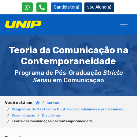
Candidato(a)
Aluno(a)
Teoria da Comunicação na
Contemporaneidade
Programa de Pós-Graduação
Stricto
Sensu
em Comunicação
Você está em:
Cursos
Programas de Mestrado e Doutorado acadêmicos e profissionais
Comunicação
Disciplinas
Teoria da Comunicação na Contemporaneidade