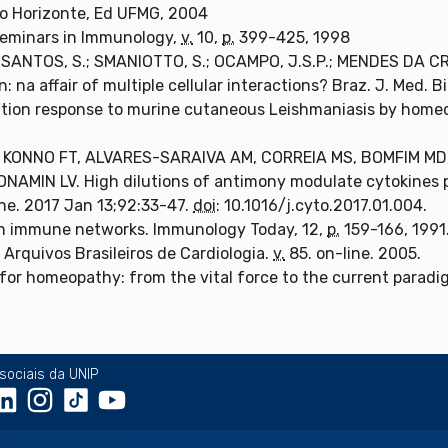
o Horizonte, Ed UFMG, 2004
Seminars in Immunology,
v.
10,
p.
399-425, 1998
 SANTOS, S.; SMANIOTTO, S.; OCAMPO, J.S.P.; MENDES DA C
na affair of multiple cellular interactions? Braz. J. Med. Bi
mation response to murine cutaneous Leishmaniasis by hom
 KONNO FT, ALVARES-SARAIVA AM, CORREIA MS, BOMFIM MD,
ONAMIN LV. High dilutions of antimony modulate cytokines
ine. 2017 Jan 13;92:33-47.
doi
: 10.1016/j.cyto.2017.01.004.
n immune networks. Immunology Today, 12,
p.
159-166, 1991
 Arquivos Brasileiros de Cardiologia.
v.
85. on-line. 2005.
for homeopathy: from the vital force to the current parad
sociais da UNIP