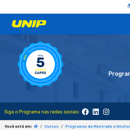
Progra
Siga o Programa nas redes sociais:
Você está em:
Cursos
Programas de Mestrado e Doutor