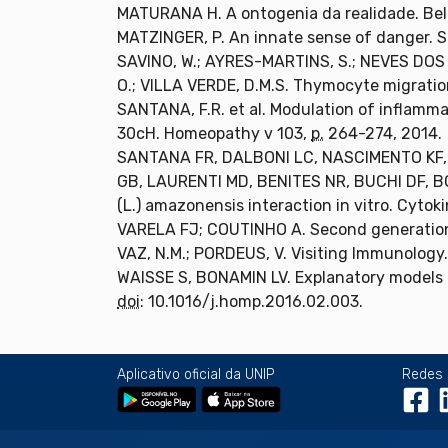
MATURANA H. A ontogenia da realidade. Bel
MATZINGER, P. An innate sense of danger. 
SAVINO, W.; AYRES-MARTINS, S.; NEVES DOS
O.; VILLA VERDE, D.M.S. Thymocyte migration: 
SANTANA, F.R. et al. Modulation of inflam
30cH. Homeopathy v 103,
p.
264-274, 2014.
SANTANA FR, DALBONI LC, NASCIMENTO KF,
GB, LAURENTI MD, BENITES NR, BUCHI DF, B
(L.) amazonensis interaction in vitro. Cytok
VARELA FJ; COUTINHO A. Second generatio
VAZ, N.M.; PORDEUS, V. Visiting Immunology.
WAISSE S, BONAMIN LV. Explanatory models 
doi
: 10.1016/j.homp.2016.02.003.
Aplicativo oficial da UNIP
Redes 