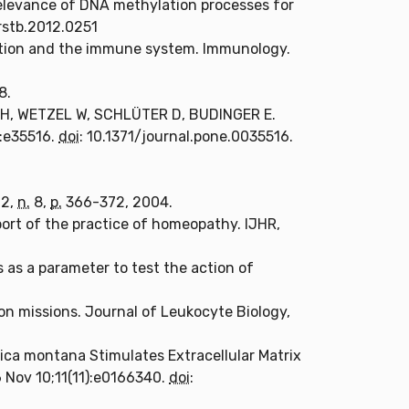
relevance of DNA methylation processes for
/rstb.2012.0251
motion and the immune system. Immunology.
8.
H, WETZEL W, SCHLÜTER D, BUDINGER E.
):e35516.
doi
: 10.1371/journal.pone.0035516.
2,
n.
8,
p.
366-372, 2004.
t of the practice of homeopathy. IJHR,
as a parameter to test the action of
n missions. Journal of Leukocyte Biology,
ca montana Stimulates Extracellular Matrix
 Nov 10;11(11):e0166340.
doi
: