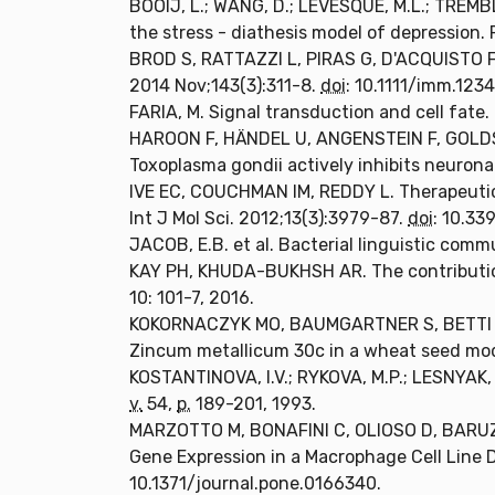
BOOIJ, L.; WANG, D.; LEVESQUE, M.L.; TREMB
the stress - diathesis model of depression.
BROD S, RATTAZZI L, PIRAS G, D'ACQUISTO F
2014 Nov;143(3):311-8.
doi
: 10.1111/imm.1234
FARIA, M. Signal transduction and cell fate.
HAROON F, HÄNDEL U, ANGENSTEIN F, GOLDS
Toxoplasma gondii actively inhibits neurona
IVE EC, COUCHMAN IM, REDDY L. Therapeutic
Int J Mol Sci. 2012;13(3):3979-87.
doi
: 10.33
JACOB, E.B. et al. Bacterial linguistic comm
KAY PH, KHUDA-BUKHSH AR. The contributio
10: 101-7, 2016.
KOKORNACZYK MO, BAUMGARTNER S, BETTI L. P
Zincum metallicum 30c in a wheat seed mo
KOSTANTINOVA, I.V.; RYKOVA, M.P.; LESNYAK,
v.
54,
p.
189-201, 1993.
MARZOTTO M, BONAFINI C, OLIOSO D, BARUZZI 
Gene Expression in a Macrophage Cell Line 
10.1371/journal.pone.0166340.