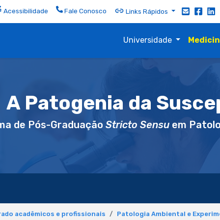
Acessibilidade
Fale Conosco
Links Rápidos
Universidade
Medici
A Patogenia da Suscep
ma de Pós-Graduação
Stricto Sensu
em Patolo
ado acadêmicos e profissionais
Patologia Ambiental e Experim