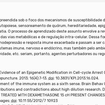
preendida sob o foco dos mecanismos de susceptibilidade d
autopoiese, sensoreamento de quórum, hereditariedade, epig
ia. O processo de aprendizado deste assunto envolve a rev
das vias metabólicas e de regulação intra-celular. Dessa f
munodepressão e resposta imune exacerbada e passam a ser
stemas imune, nervoso e endócrino, mas também pelo ambi
idade, etc. seriam, portanto, agentes perturbadores ou reg
dence of an Epigenetic Modification in Cell-cycle Arrest 
uncture. 2013; 16(4):7-13.
doi
: 10.3831/KPI.2013.16.024.
ent of the immune system as a sixth sense. Brain Behav I
ributions and contradictions about high dilution research. 
RS TREATED WITH DEXAMETHASONE 15 cH PRESENT CHANGE
pages;
doi
: 10.11 55/2012/7 10923