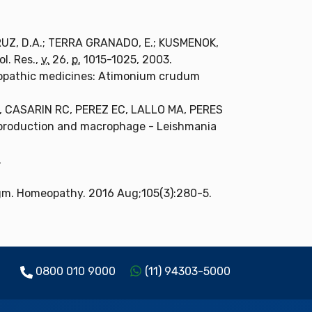
RUZ, D.A.; TERRA GRANADO, E.; KUSMENOK,
ol. Res.,
v.
26,
p.
1015-1025, 2003.
eopathic medicines: Atimonium crudum
 CASARIN RC, PEREZ EC, LALLO MA, PERES
 production and macrophage - Leishmania
.
igm. Homeopathy. 2016 Aug;105(3):280-5.
0800 010 9000
(11) 94303-5000