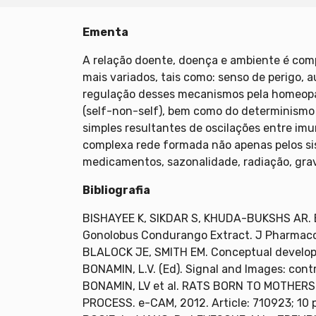
Ementa
A relação doente, doença e ambiente é com
mais variados, tais como: senso de perigo, 
regulação desses mecanismos pela homeopat
(self-non-self), bem como do determinismo 
simples resultantes de oscilações entre i
complexa rede formada não apenas pelos si
medicamentos, sazonalidade, radiação, grav
Bibliografia
BISHAYEE K, SIKDAR S, KHUDA-BUKSHS AR. Evi
Gonolobus Condurango Extract. J Pharmacop
BLALOCK JE, SMITH EM. Conceptual developm
BONAMIN, L.V. (Ed). Signal and Images: cont
BONAMIN, LV et al. RATS BORN TO MOTHE
PROCESS. e-CAM, 2012. Article: 710923; 10 