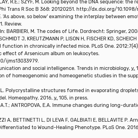
LAY, R.E.; SZYF, M. Looking beyond the DNA sequence: the 
 Phi Trans R Soc B 368: 20120251. http://dx.doi.org/10.1098
. 'As above, so below' examining the interplay between e
1. Review.
 In: BARBIERI, M. The codes of Life. Dordrecht: Springer, 200
CHMIDT J, KREUTZMANN P, LISON H, FISCHER KD, SCHEICH 
l function in chronically infected mice. PLoS One. 2012;7(4
 effect of Arsenicum album on leukocytes.
90/ijms13033979.
unication and social intelligence. Trends in microbiology,
v.
1
n of homeogenomic and homeogenetic studies in the suppor
olycrystalline structures formed in evaporating droplets 
del. Homeopathy, 2016,
v.
105, in press.
 A.T.; ANTROPOVA, E.A. Immune changes during long-duratio
A, BETTINETTI L, DI LEVA F, GALBIATI E, BELLAVITE P. Arni
Differentiated to Wound-Healing Phenotype. PLoS One. 2016