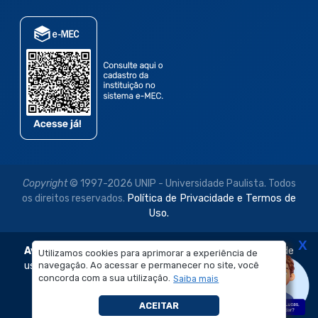
Copyright
© 1997-2026 UNIP - Universidade Paulista. Todos
os direitos reservados.
Política de Privacidade e Termos de
Uso.
X
Aviso Legal:
As imagens disponibilizadas neste site são de
Utilizamos cookies para aprimorar a experiência de
uso exclusivo institucional do Sistema de Ensino Objetivo e
navegação. Ao acessar e permanecer no site, você
concorda com a sua utilização.
Saiba mais
da Universidade Paulista – UNIP.
É proibida a reprodução, utilização, edição ou
ACEITAR
compartilhamento sem autorização prévia e expressa.