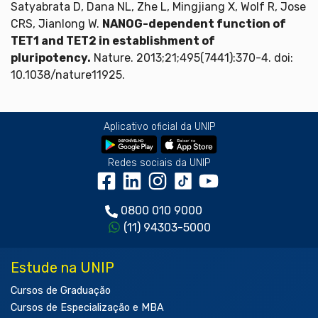
Satyabrata D, Dana NL, Zhe L, Mingjiang X, Wolf R, Jose
CRS, Jianlong W.
NANOG-dependent function of
TET1 and TET2 in establishment of
pluripotency.
Nature. 2013;21;495(7441):370-4. doi:
10.1038/nature11925.
Aplicativo oficial da UNIP
Redes sociais da UNIP
0800 010 9000
(11) 94303-5000
Estude na UNIP
Cursos de Graduação
Cursos de Especialização e MBA