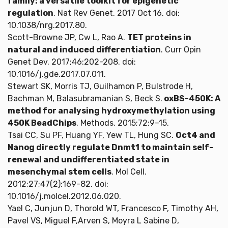
family: a versatile toolkit for epigenetic
regulation
. Nat Rev Genet. 2017 Oct 16. doi:
10.1038/nrg.2017.80.
Scott-Browne JP, Cw L, Rao A.
TET proteins in
natural and induced differentiation
. Curr Opin
Genet Dev. 2017;46:202-208. doi:
10.1016/j.gde.2017.07.011.
Stewart SK, Morris TJ, Guilhamon P, Bulstrode H,
Bachman M, Balasubramanian S, Beck S.
oxBS-450K: A
method for analysing hydroxymethylation using
450K BeadChips
. Methods. 2015;72:9–15.
Tsai CC, Su PF, Huang YF, Yew TL, Hung SC.
Oct4 and
Nanog directly regulate Dnmt1 to maintain self-
renewal and undifferentiated state in
mesenchymal stem cells
. Mol Cell.
2012;27;47(2):169-82. doi:
10.1016/j.molcel.2012.06.020.
Yael C, Junjun D, Thorold WT, Francesco F, Timothy AH,
Pavel VS, Miguel F,Arven S, Moyra L Sabine D,