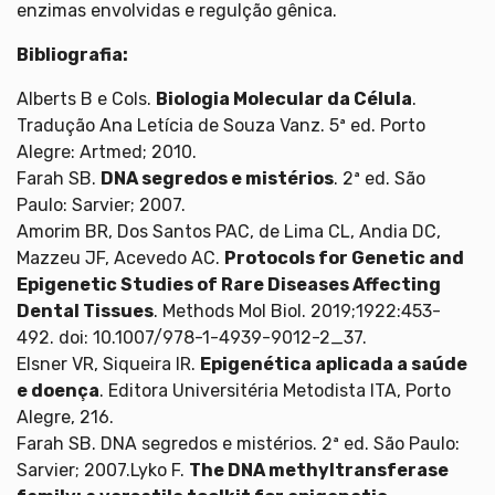
enzimas envolvidas e regulção gênica.
Bibliografia:
Alberts B e Cols.
Biologia Molecular da Célula
.
Tradução Ana Letícia de Souza Vanz. 5ª ed. Porto
Alegre: Artmed; 2010.
Farah SB.
DNA segredos e mistérios
. 2ª ed. São
Paulo: Sarvier; 2007.
Amorim BR, Dos Santos PAC, de Lima CL, Andia DC,
Mazzeu JF, Acevedo AC.
Protocols for Genetic and
Epigenetic Studies of Rare Diseases Affecting
Dental Tissues
. Methods Mol Biol. 2019;1922:453-
492. doi: 10.1007/978-1-4939-9012-2_37.
Elsner VR, Siqueira IR.
Epigenética aplicada a saúde
e doença
. Editora Universitéria Metodista ITA, Porto
Alegre, 216.
Farah SB. DNA segredos e mistérios. 2ª ed. São Paulo:
Sarvier; 2007.Lyko F.
The DNA methyltransferase