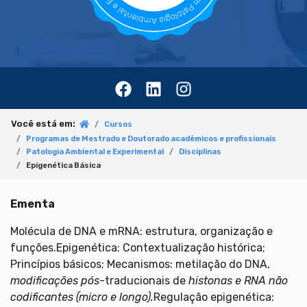
Você está em:
Cursos
Programas de Mestrado e Doutorado acadêmicos e profissionais
Patologia Ambiental e Experimental
Disciplinas
Epigenética Básica
Ementa
Molécula de DNA e mRNA: estrutura, organização e
funções.Epigenética: Contextualização histórica;
Princípios básicos; Mecanismos: metilação do DNA,
modificações pós
-traducionais de
histonas e RNA não
codificantes (micro e longo).
Regulação epigenética: