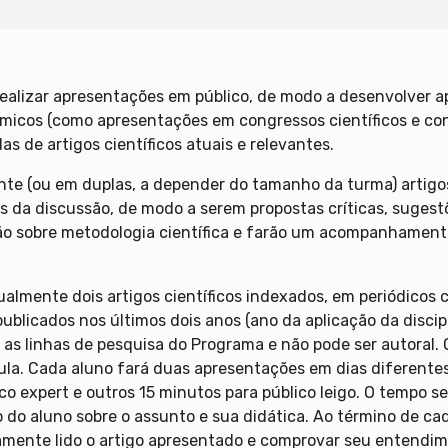
realizar apresentações em público, de modo a desenvolver 
icos (como apresentações em congressos científicos e concu
s de artigos científicos atuais e relevantes.
te (ou em duplas, a depender do tamanho da turma) artigos 
 da discussão, de modo a serem propostas críticas, sugestõ
rão sobre metodologia científica e farão um acompanhament
ualmente dois artigos científicos indexados, em periódicos
publicados nos últimos dois anos (ano da aplicação da discip
m as linhas de pesquisa do Programa e não pode ser autoral
 aula. Cada aluno fará duas apresentações em dias diferente
o expert e outros 15 minutos para público leigo. O tempo se
 do aluno sobre o assunto e sua didática. Ao término de ca
amente lido o artigo apresentado e comprovar seu entendim