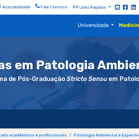
Acessibilidade
Fale Conosco
Links Rápidos
Universidade
Medici
as em Patologia Ambien
ma de Pós-Graduação
Stricto Sensu
em Patolo
ado acadêmicos e profissionais
Patologia Ambiental e Experim