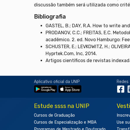
discussão também será utilizada como critér
Bibliografia
GASTEL, B.; DAY, R.A. How to write and
PRODANOV, C.C.; FREITAS, E.C. Metodolo
acadêmico. 2. ed. Novo Hamburgo: Feev
SCHUSTER, E.; LEVKOWITZ, H.; OLIVEIRA
Hyprtek.Com, Inc, 2014.
Artigos científicos de revistas indexad
Aplicativo oficial da UNIP
Redes 
Estude ssss na UNIP
Vest
Cursos de Graduação
Inscre
Cursos de Especialização e MBA
Use su
Programas de Mestrado e Doutorado
Transf