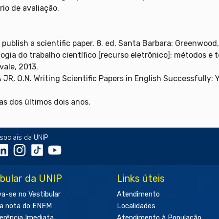
io de avaliação.
 publish a scientific paper. 8. ed. Santa Barbara: Greenwood
gia do trabalho científico [recurso eletrônico]: métodos e 
ale, 2013.
 JR, O.N. Writing Scientific Papers in English Successfully
as dos últimos dois anos.
sociais da UNIP
ibular da UNIP
Links úteis
va-se no Vestibular
Atendimento
a nota do ENEM
Localidades
erência Imediata
Atendimento à População