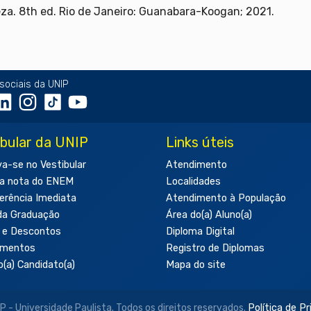
eza. 8th ed. Rio de Janeiro: Guanabara-Koogan; 2021.
sociais da UNIP
ibular da UNIP
Links úteis
va-se no Vestibular
Atendimento
a nota do ENEM
Localidades
erência Imediata
Atendimento à População
da Graduação
Área do(a) Aluno(a)
 e Descontos
Diploma Digital
amentos
Registro de Diplomas
o(a) Candidato(a)
Mapa do site
- Universidade Paulista. Todos os direitos reservados.
Política de P