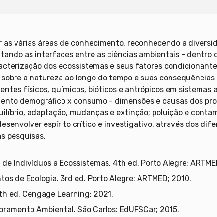
ar as várias áreas de conhecimento, reconhecendo a divers
ltando as interfaces entre as ciências ambientais - dentro d
cterização dos ecossistemas e seus fatores condicionante
sobre a natureza ao longo do tempo e suas consequências n
ntes físicos, químicos, bióticos e antrópicos em sistemas 
cimento demográfico x consumo - dimensões e causas dos pr
líbrio, adaptação, mudanças e extinção; poluição e contami
desenvolver espírito crítico e investigativo, através dos di
s pesquisas.
 de Indivíduos a Ecossistemas. 4th ed. Porto Alegre: ARTME
os de Ecologia. 3rd ed. Porto Alegre: ARTMED; 2010.
6th ed. Cengage Learning; 2021.
oramento Ambiental. São Carlos: EdUFSCar; 2015.