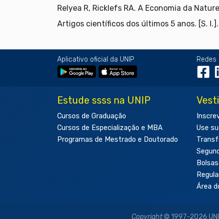
Relyea R, Ricklefs RA. A Economia da Natur
Artigos científicos dos últimos 5 anos. [S. l.].
Aplicativo oficial da UNIP
Redes 
Estude ssss na UNIP
Vest
Cursos de Graduação
Inscre
Cursos de Especialização e MBA
Use su
Programas de Mestrado e Doutorado
Transf
Segun
Bolsas
Regul
Área d
Copyright
© 1997-2026 UNIP 