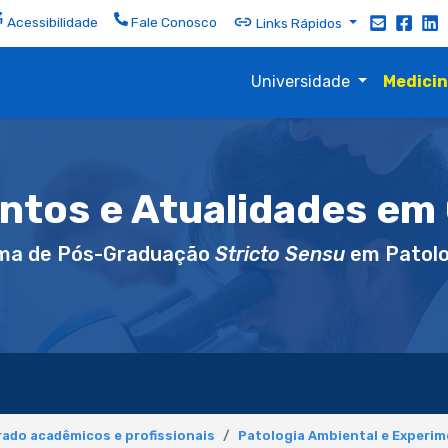
Acessibilidade
Fale Conosco
Links Rápidos
Universidade
Medici
tos e Atualidades em 
ma de Pós-Graduação
Stricto Sensu
em Patolo
ado acadêmicos e profissionais
Patologia Ambiental e Experim