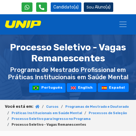
Candidato(a)
Aluno(a)
Processo Seletivo - Vagas
Remanescentes
Programa de Mestrado Profissional em
Práticas Institucionais em Saúde Mental
Português
English
Español
Você está em:
Cursos
Programas de Mestrado e Doutorado
Práticas Institucionais em Saúde Mental
Processos de Seleção
Processo Seletivo para Ingresso no Programa
Processo Seletivo - Vagas Remanescentes