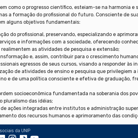
bem como o progresso científico, esteiam-se na harmonia e s
mas a formação do profissional do futuro. Consciente de su
em alguns objetivos fundamentais:
ção do profissional, preservando, especializando e aprimora
erviços e informações com a sociedade, oferecendo conhec
 realimentem as atividades de pesquisa e extensão;
sformação e, assim, contribuir para o crescimento humano, 
issionais egressos de seus cursos, visando a responder às
ação de atividades de ensino e pesquisa que privilegiem a 
ino e de uma política consciente e efetiva de graduação, 
a ordem socioeconômica fundamentada na soberania dos pov
no pluralismo das idéias;
s de ações integradas entre institutos e administração su
amento dos recursos humanos e aprimoramento das condiç
sociais da UNIP