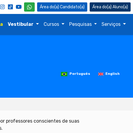
Candidato(a)
Aluno(a)
na
Vestibular
Cursos
Pesquisas
Serviços
Português
English
por professores conscientes de suas
s.